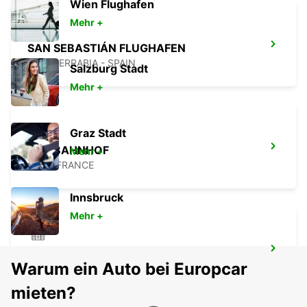
Wien Flughafen
Mehr +
SAN SEBASTIÁN FLUGHAFEN
FUENTERRABIA - SPAIN
Salzburg Stadt
Mehr +
Graz Stadt
DAX BAHNHOF
Mehr +
DAX - FRANCE
Innsbruck
Mehr +
DAX
Warum ein Auto bei Europcar
DAX - FRANCE
mieten?