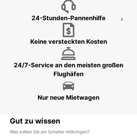
24-Stunden-Pannenhilfe
SAN SEBASTIÁN STADT
SAN SEBASTIAN - SPAIN
Keine versteckten Kosten
24/7-Service an den meisten großen
PAU MAULEON
Flughäfen
MAULEON - FRANCE
Nur neue Mietwagen
Gut zu wissen
Was sollten Sie am Schalter mitbringen?