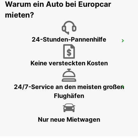
Warum ein Auto bei Europcar
BAMBERG - GERMANY
mieten?
24-Stunden-Pannenhilfe
ZEITZ
ZEITZ - GERMANY
Keine versteckten Kosten
24/7-Service an den meisten großen
CHEMNITZ
Flughäfen
CHEMNITZ - GERMANY
Nur neue Mietwagen