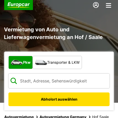
Vermietung von Auto und
Lieferwagenvermietung an Hof / Saale
Welche Art von Fahrzeug?
Pkw
Transporter & LKW
Abholort auswählen
Autovermietung
Autovermietung Germany
Hof Saale