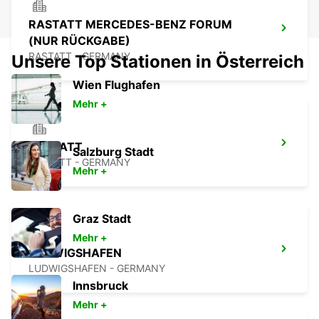
RASTATT MERCEDES-BENZ FORUM
(NUR RÜCKGABE)
RASTATT - GERMANY
Unsere Top Stationen in Österreich
Wien Flughafen
Mehr +
RASTATT
Salzburg Stadt
RASTATT - GERMANY
Mehr +
Graz Stadt
Mehr +
LUDWIGSHAFEN
LUDWIGSHAFEN - GERMANY
Innsbruck
Mehr +