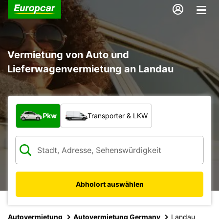
Vermietung von Auto und
Lieferwagenvermietung an Landau
Welche Art von Fahrzeug?
Pkw
Transporter & LKW
Abholort auswählen
Autovermietung
Autovermietung Germany
Landau