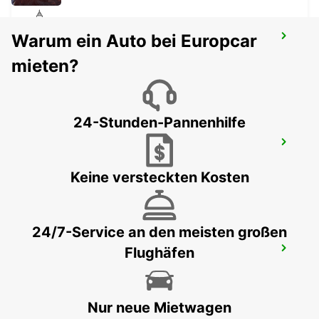
Warum ein Auto bei Europcar
MANNHEIM NECKARAU
MANNHEIM - GERMANY
mieten?
24-Stunden-Pannenhilfe
MANNHEIM HAUPTBAHNHOF
MANNHEIM - GERMANY
Keine versteckten Kosten
24/7-Service an den meisten großen
Flughäfen
PIRMASENS
PIRMASENS - GERMANY
Nur neue Mietwagen