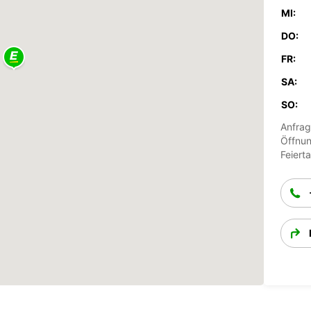
MI:
DO:
FR:
SA:
SO:
Anfrag
Öffnun
Feiert