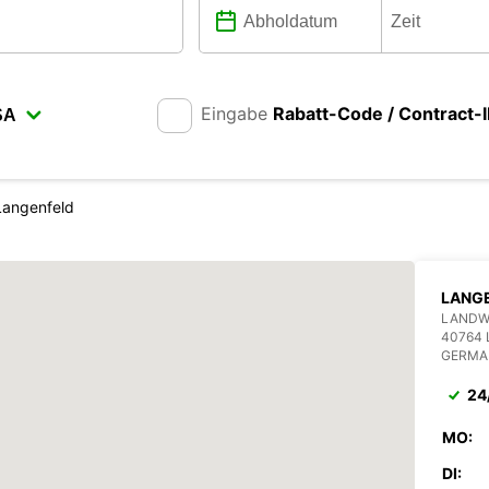
Eingabe
Rabatt-Code / Contract-
Langenfeld
LANG
LANDW
40764
GERMA
24
MO:
DI: