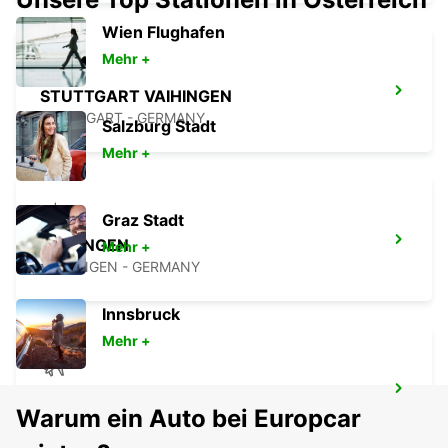
Wien Flughafen
Mehr +
STUTTGART VAIHINGEN
STUTTGART - GERMANY
Salzburg Stadt
Mehr +
Graz Stadt
ESSLINGEN
Mehr +
ESSLINGEN - GERMANY
Innsbruck
Mehr +
STUTTGART FLUGHAFEN
Warum ein Auto bei Europcar
STUTTGART - GERMANY