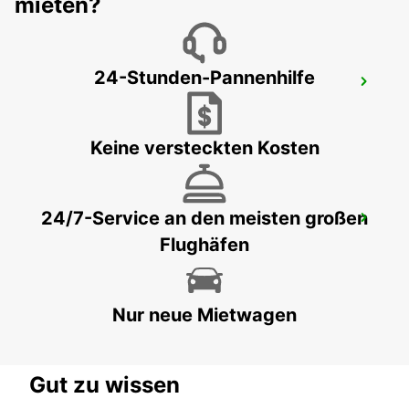
mieten?
24-Stunden-Pannenhilfe
SINDELFINGEN
SINDELFINGEN - GERMANY
Keine versteckten Kosten
24/7-Service an den meisten großen
HEILBRONN
Flughäfen
HEILBRONN - GERMANY
Nur neue Mietwagen
Gut zu wissen