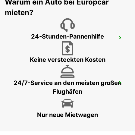
Warum ein Auto bei Europcar
BRAUNSCHWEIG - GERMANY
mieten?
24-Stunden-Pannenhilfe
HALLE SAALE
HALLE SAALE - GERMANY
Keine versteckten Kosten
24/7-Service an den meisten großen
SALZGITTER
Flughäfen
SALZGITTER - GERMANY
Nur neue Mietwagen