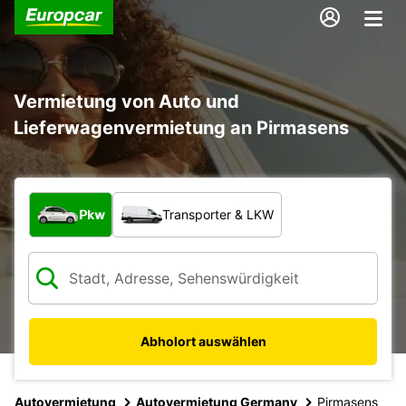
Vermietung von Auto und
Lieferwagenvermietung an Pirmasens
Welche Art von Fahrzeug?
Pkw
Transporter & LKW
Abholort auswählen
Autovermietung
Autovermietung Germany
Pirmasens