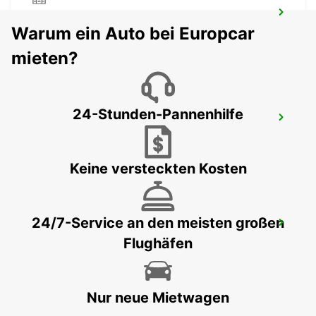
HAGUENAU
Warum ein Auto bei Europcar
HAGUENAU - FRANCE
mieten?
24-Stunden-Pannenhilfe
ST. WENDEL
ST WENDEL - GERMANY
Keine versteckten Kosten
24/7-Service an den meisten großen
SAVERNE
Flughäfen
SAVERNE - FRANCE
Nur neue Mietwagen