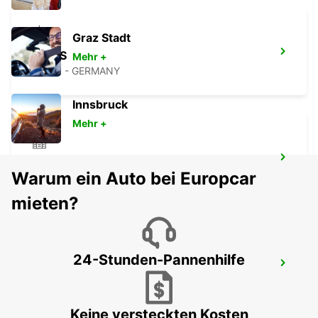
Graz Stadt
NEUSS
Mehr +
NEUSS - GERMANY
Innsbruck
Mehr +
MÜLHEIM AN DER RUHR
Warum ein Auto bei Europcar
MUELHEIM AN DER RUHR - GERMANY
mieten?
24-Stunden-Pannenhilfe
DUISBURG
DUISBURG - GERMANY
Keine versteckten Kosten