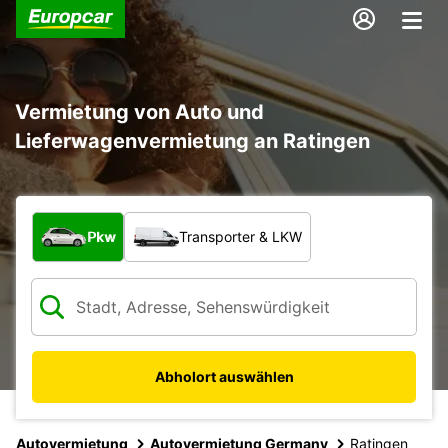
Vermietung von Auto und
Lieferwagenvermietung an Ratingen
Welche Art von Fahrzeug?
Pkw
Transporter & LKW
Abholort auswählen
Autovermietung
Autovermietung Germany
Ratingen