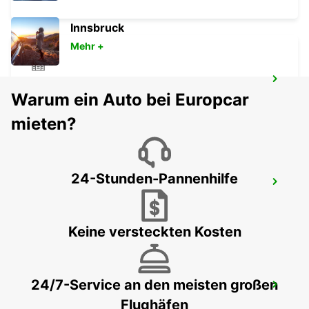
Innsbruck
Mehr +
SZEKESFEHERVAR
Warum ein Auto bei Europcar
SZEKESFEHERVAR - HUNGARY
mieten?
24-Stunden-Pannenhilfe
PECS
PECS - HUNGARY
Keine versteckten Kosten
24/7-Service an den meisten großen
ZAGREB AIRPORT
Flughäfen
VELIKA GORICA - CROATIA