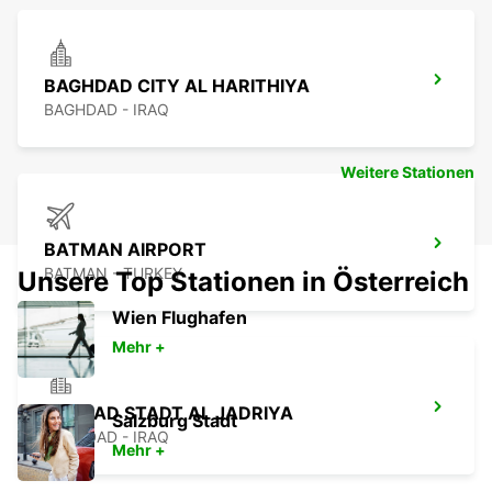
BAGHDAD CITY AL HARITHIYA
BAGHDAD - IRAQ
Weitere Stationen
BATMAN AIRPORT
BATMAN - TURKEY
Unsere Top Stationen in Österreich
Wien Flughafen
Mehr +
BAGDAD STADT AL JADRIYA
Salzburg Stadt
BAGHDAD - IRAQ
Mehr +