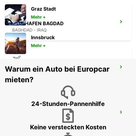
Graz Stadt
Mehr +
FLUGHAFEN BAGDAD
BAGHDAD - IRAQ
Innsbruck
Mehr +
Warum ein Auto bei Europcar
MUS FLUGHAFEN
MUS - TURKEY
mieten?
24-Stunden-Pannenhilfe
FLUGHAFEN DIYARBAKIR
DIYARBAKIR - TURKEY
Keine versteckten Kosten