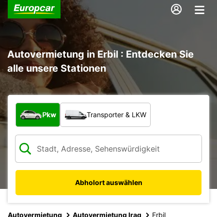
Autovermietung in Erbil : Entdecken Sie
alle unsere Stationen
Welche Art von Fahrzeug?
Pkw
Transporter & LKW
Abholort auswählen
Autovermietung
Autovermietung Iraq
Erbil