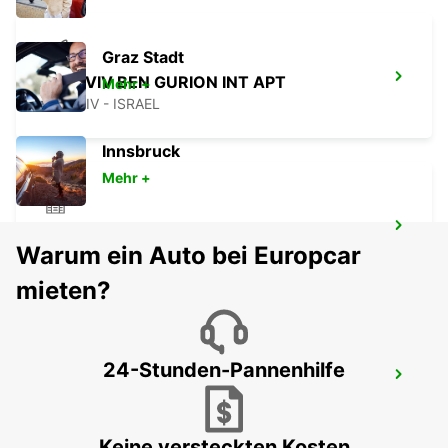
Graz Stadt
TEL AVIV BEN GURION INT APT
Mehr +
TEL AVIV - ISRAEL
Innsbruck
Mehr +
RISHON LE'TZION
Warum ein Auto bei Europcar
RISHON LEZION - ISRAEL
mieten?
24-Stunden-Pannenhilfe
AIRPORT CITY
LOD - ISRAEL
Keine versteckten Kosten