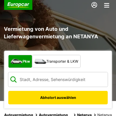
Vermietung von Auto und
Lieferwagenvermietung an NETANYA
Welche Art von Fahrzeug?
Pkw
Transporter & LKW
Abholort auswählen
Autovermietung
Autovermietung
Netanya
Netanya