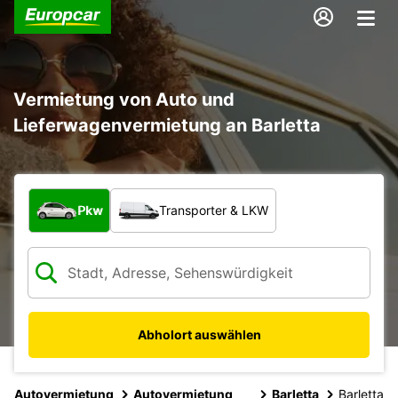
Vermietung von Auto und
Lieferwagenvermietung an Barletta
Welche Art von Fahrzeug?
Pkw
Transporter & LKW
Abholort auswählen
Autovermietung
Autovermietung
Barletta
Barletta