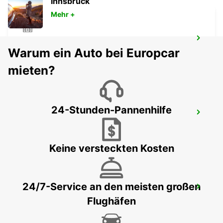
Innsbruck
Mehr +
NOCERA INFERIORE
Warum ein Auto bei Europcar
NOCERA INFERIORE - ITALY
mieten?
24-Stunden-Pannenhilfe
VASTO
VASTO - ITALY
Keine versteckten Kosten
24/7-Service an den meisten großen
FLUGHAFEN BRINDISI
Flughäfen
BRINDISI - ITALY