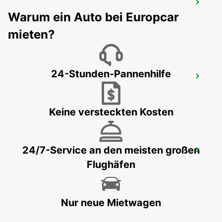
FLUGHAFEN FLORENZ
Warum ein Auto bei Europcar
FIRENZE - ITALY
mieten?
24-Stunden-Pannenhilfe
LUCCA
LUCCA - ITALY
Keine versteckten Kosten
24/7-Service an den meisten großen
AREZZO
Flughäfen
AREZZO - ITALY
Nur neue Mietwagen