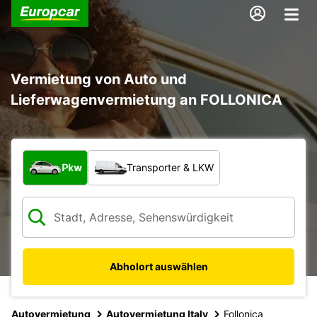
Vermietung von Auto und
Lieferwagenvermietung an FOLLONICA
Welche Art von Fahrzeug?
Pkw
Transporter & LKW
Abholort auswählen
Autovermietung
Autovermietung Italy
Follonica