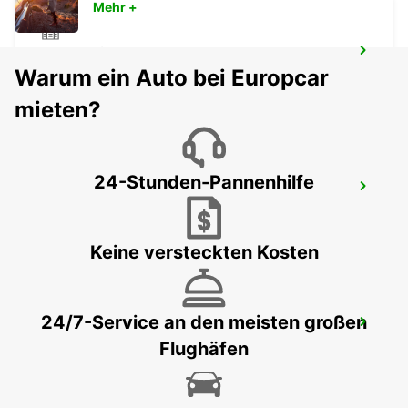
Mehr +
PORTIMÃO PRAIA DA ROCHA
Warum ein Auto bei Europcar
PORTIMAO - PORTUGAL
mieten?
24-Stunden-Pannenhilfe
LAGOS
LAGOS - PORTUGAL
Keine versteckten Kosten
24/7-Service an den meisten großen
HUELVA
Flughäfen
HUELVA - SPAIN