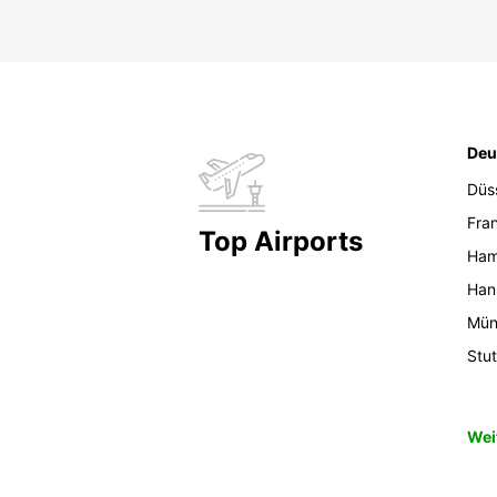
Deu
Düs
Fran
Top Airports
Ham
Han
Mün
Stut
Wei