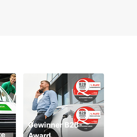
Gewinner B2B-
te
Award