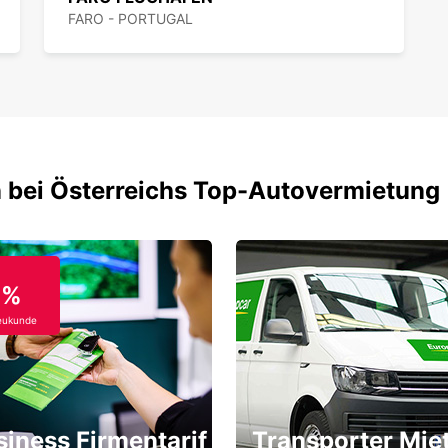
FARO - PORTUGAL
 bei Österreichs Top-Autovermietung
0%
eukunde
siness Firmentarif
Transporter Mie