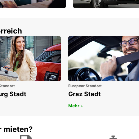
Ihr Transporter für jeden
latz ÖGVS B2B-Award
Bedarf
rreich
Standort
Europcar Standort
urg Stadt
Graz Stadt
Mehr +
r mieten?