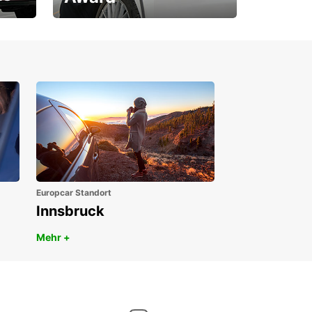
1. Platz ÖGVS B2B-Award
Europcar Standort
Innsbruck
Mehr +