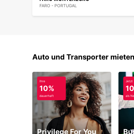
FARO - PORTUGAL
Auto und Transporter mieten
Ihre
Jetzt
10%
1
dauerhaft
als N
Privilege For You
Bu