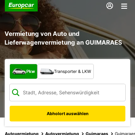
Vermietung von Auto und
Lieferwagenvermietung an GUIMARAES
Welche Art von Fahrzeug?
Pkw
Transporter & LKW
Abholort auswählen
Autovermietung
Autovermietung
Guimaraes
Guimarae