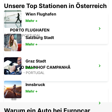
Unsere Top Stationen in Österreich
Wien Flughafen
Mehr +
PORTO FLUGHAFEN
MAIA - PORTUGAL
Salzburg Stadt
Mehr +
Graz Stadt
PORTO BAHNHOF CAMPANHÃ
Mehr +
PORTO - PORTUGAL
Innsbruck
Mehr +
PORTO STADTZENTRUM
Warum ein Auto bei Europcar
PORTO - PORTUGAL