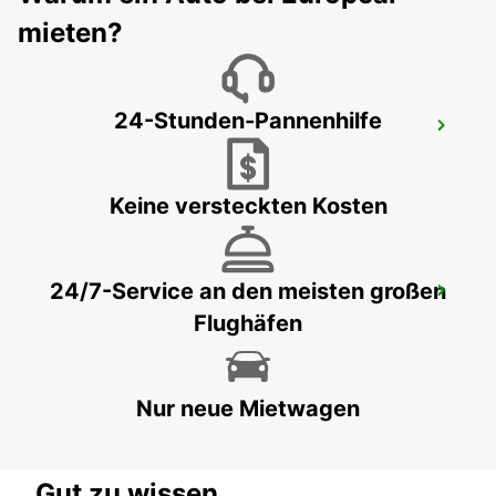
mieten?
24-Stunden-Pannenhilfe
VILA NOVA DE GAIA
VILA NOVA DE GAIA - PORTUGAL
Keine versteckten Kosten
24/7-Service an den meisten großen
VILA REAL
Flughäfen
VILA REAL - PORTUGAL
Nur neue Mietwagen
Gut zu wissen