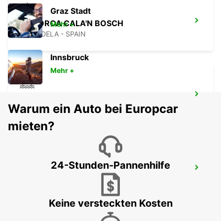
Graz Stadt
MENORCA CALA'N BOSCH
Mehr +
CIUDADELA - SPAIN
Innsbruck
Mehr +
MENORCA HAFEN CIUTADELLA
Warum ein Auto bei Europcar
CIUDADELA - SPAIN
mieten?
24-Stunden-Pannenhilfe
MALLORCA PAGUERA
PAGUERA - SPAIN
Keine versteckten Kosten