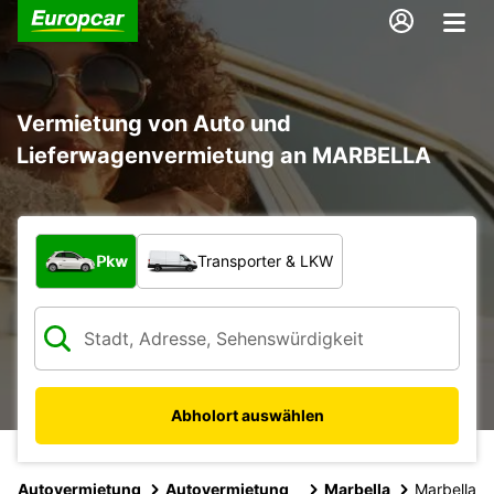
Vermietung von Auto und
Lieferwagenvermietung an MARBELLA
Welche Art von Fahrzeug?
Pkw
Transporter & LKW
Abholort auswählen
Autovermietung
Autovermietung
Marbella
Marbella