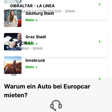
GIBRALTAR - LA LINEA
LA LINEA DE LA CONCEPCION - SPAIN
Salzburg Stadt
Mehr +
Graz Stadt
ALGECIRAS
Mehr +
ALGECIRAS - SPAIN
Innsbruck
Mehr +
NERJA
Warum ein Auto bei Europcar
NERJA - SPAIN
mieten?