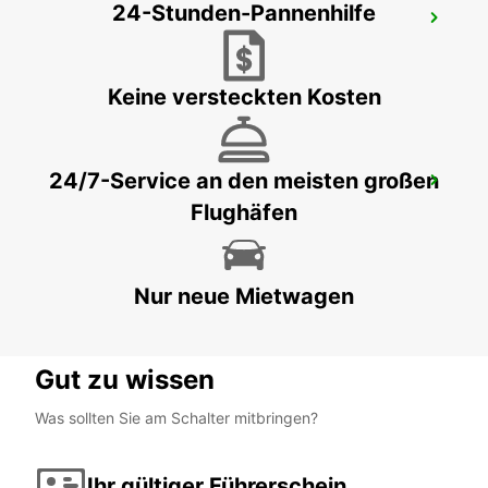
24-Stunden-Pannenhilfe
JEREZ DE LA FRONTERA FLUGHAFEN
JEREZ DE LA FRONTERA - SPAIN
Keine versteckten Kosten
24/7-Service an den meisten großen
CONIL
Flughäfen
CONIL DE LA FRONTERA - SPAIN
Nur neue Mietwagen
Gut zu wissen
Was sollten Sie am Schalter mitbringen?
Ihr gültiger Führerschein