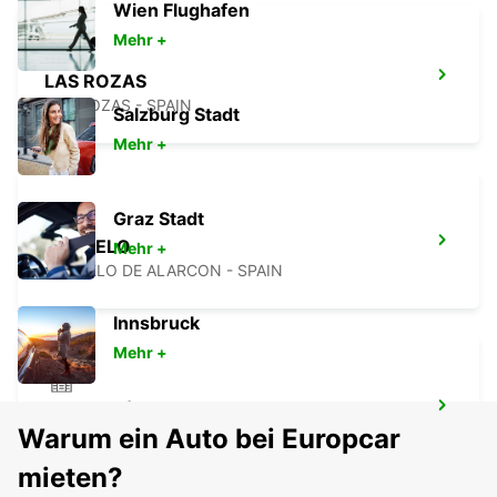
Wien Flughafen
Mehr +
LAS ROZAS
LAS ROZAS - SPAIN
Salzburg Stadt
Mehr +
Graz Stadt
POZUELO
Mehr +
POZUELO DE ALARCON - SPAIN
Innsbruck
Mehr +
ALCORCÓN
Warum ein Auto bei Europcar
ALCORCON - SPAIN
mieten?