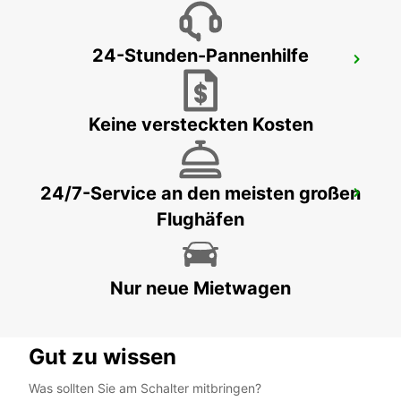
24-Stunden-Pannenhilfe
TRES CANTOS
TRES CANTOS - SPAIN
Keine versteckten Kosten
24/7-Service an den meisten großen
MADRID LAS TABLAS SUPERSITE
Flughäfen
MADRID - SPAIN
Nur neue Mietwagen
Gut zu wissen
Was sollten Sie am Schalter mitbringen?