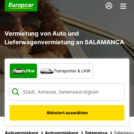
Vermietung von Auto und
Lieferwagenvermietung an SALAMANCA
Welche Art von Fahrzeug?
Pkw
Transporter & LKW
Abholort auswählen
Autovermietung
Autovermietung
Salamanca
Salamanc