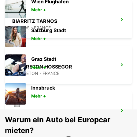
Wien Flughafen
Mehr +
BIARRITZ TARNOS
TARNOS - FRANCE
Salzburg Stadt
Mehr +
Graz Stadt
CAPBRETON HOSSEGOR
Mehr +
CAPBRETON - FRANCE
Innsbruck
Mehr +
PAMPLONA
Warum ein Auto bei Europcar
PAMPLONA - SPAIN
mieten?