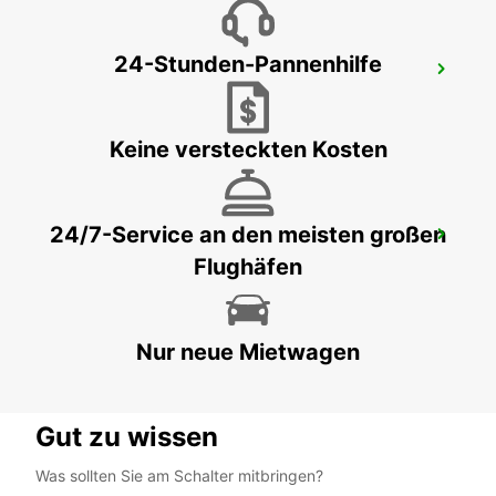
24-Stunden-Pannenhilfe
BILBAO FLUGHAFEN
LOIU - SPAIN
Keine versteckten Kosten
24/7-Service an den meisten großen
BILBAO HAUPTBAHNHOF
Flughäfen
BILBAO - SPAIN
Nur neue Mietwagen
Gut zu wissen
Was sollten Sie am Schalter mitbringen?