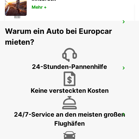
Mehr +
MADRID PLAZA DE ESPAÑA
Warum ein Auto bei Europcar
MADRID - SPAIN
mieten?
24-Stunden-Pannenhilfe
MADRID LEGANES SUPERSITE
LEGANES - SPAIN
Keine versteckten Kosten
24/7-Service an den meisten großen
TRES CANTOS
Flughäfen
TRES CANTOS - SPAIN