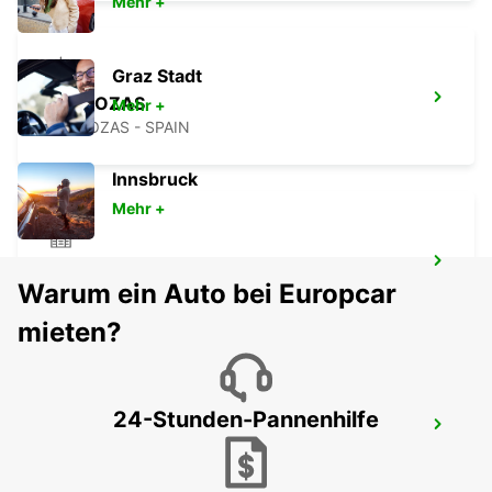
Mehr +
Graz Stadt
LAS ROZAS
Mehr +
LAS ROZAS - SPAIN
Innsbruck
Mehr +
MADRID LAS TABLAS SUPERSITE
Warum ein Auto bei Europcar
MADRID - SPAIN
mieten?
24-Stunden-Pannenhilfe
POZUELO
POZUELO DE ALARCON - SPAIN