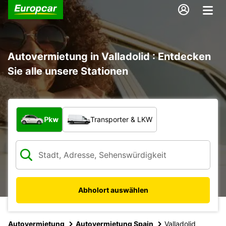
Autovermietung in Valladolid : Entdecken
Sie alle unsere Stationen
Welche Art von Fahrzeug?
Pkw
Transporter & LKW
Abholort auswählen
Autovermietung
Autovermietung Spain
Valladolid