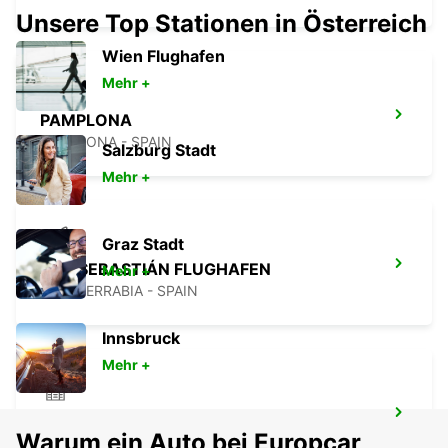
Unsere Top Stationen in Österreich
Wien Flughafen
Mehr +
PAMPLONA
PAMPLONA - SPAIN
Salzburg Stadt
Mehr +
Graz Stadt
SAN SEBASTIÁN FLUGHAFEN
Mehr +
FUENTERRABIA - SPAIN
Innsbruck
Mehr +
BURGOS STADT
Warum ein Auto bei Europcar
BURGOS - SPAIN