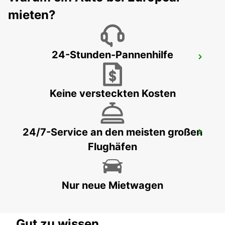
mieten?
24-Stunden-Pannenhilfe
SANTANDER FLUGHAFEN
SANTANDER - SPAIN
Keine versteckten Kosten
24/7-Service an den meisten großen
BIARRITZ BAHNHOF SHUTTLE
Flughäfen
BIARRITZ - FRANCE
Nur neue Mietwagen
Gut zu wissen