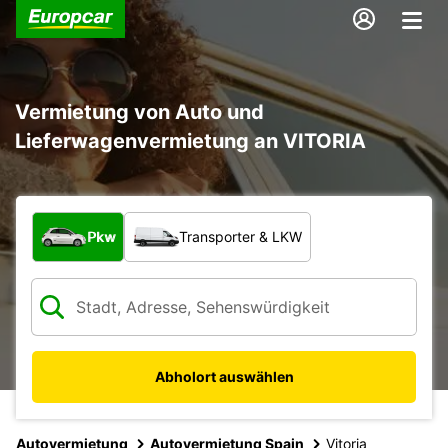
Vermietung von Auto und
Lieferwagenvermietung an VITORIA
Welche Art von Fahrzeug?
Pkw
Transporter & LKW
Abholort auswählen
Autovermietung
Autovermietung Spain
Vitoria