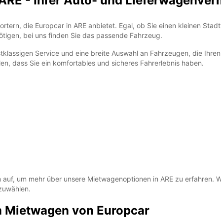
ARE - Ihrer Auto- und Lieferwagenver
SO:
rtern, die Europcar in ARE anbietet. Egal, ob Sie einen kleinen Stad
tigen, bei uns finden Sie das passende Fahrzeug.
*Abhol
Öffnun
rstklassigen Service und eine breite Auswahl an Fahrzeugen, die Ihr
Anfrag
en, dass Sie ein komfortables und sicheres Fahrerlebnis haben.
Öffnun
Feiert
auf, um mehr über unsere Mietwagenoptionen in ARE zu erfahren. Wi
szuwählen.
m Mietwagen von Europcar