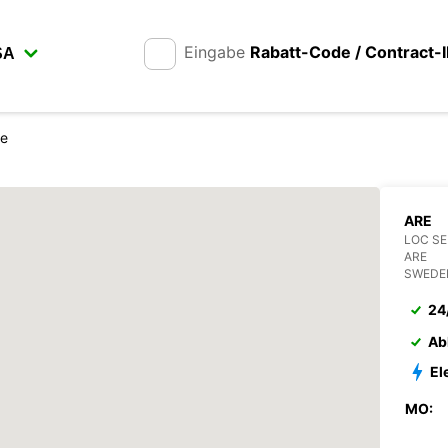
Eingabe
Rabatt-Code / Contract-
re
ARE
LOC S
ARE
SWEDE
24
Ab
El
MO: