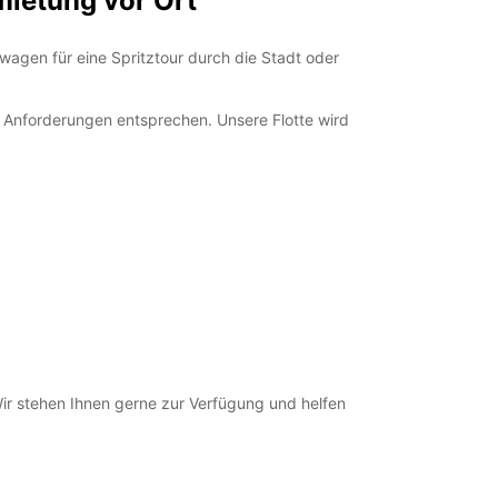
mietung vor Ort
Auf Anfrage
00:01 - 23:59*
twagen für eine Spritztour durch die Stadt oder
ung und Rückgabe außerhalb der
gszeiten verfügbar
en Anforderungen entsprechen. Unsere Flotte wird
en können nur innerhalb der Standard-
gszeiten bearbeitet werden. Öffnungszeiten an
agen können abweichen.
+46 (63) 574750
Route
r stehen Ihnen gerne zur Verfügung und helfen