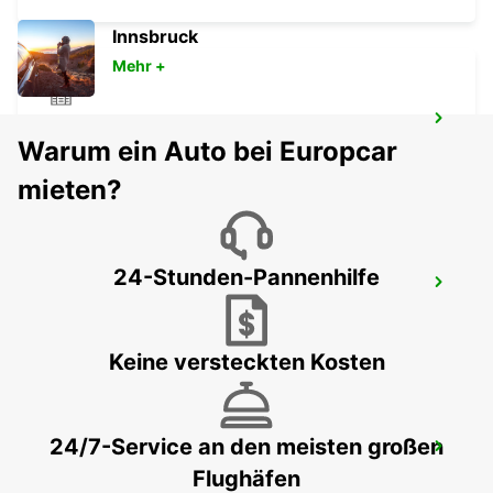
Innsbruck
Mehr +
KALMAR - IKC
Warum ein Auto bei Europcar
KALMAR - SWEDEN
mieten?
24-Stunden-Pannenhilfe
KALMAR FLGHF
KALMAR - SWEDEN
Keine versteckten Kosten
24/7-Service an den meisten großen
NORRKOPING - IKC
Flughäfen
NORRKOPING - SWEDEN