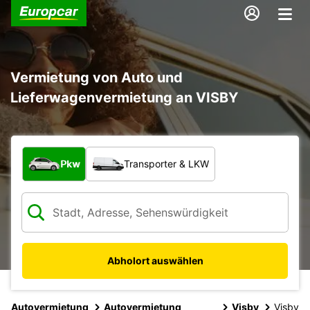
Vermietung von Auto und
Lieferwagenvermietung an VISBY
Welche Art von Fahrzeug?
Pkw
Transporter & LKW
Abholort auswählen
Autovermietung
Autovermietung
Visby
Visby