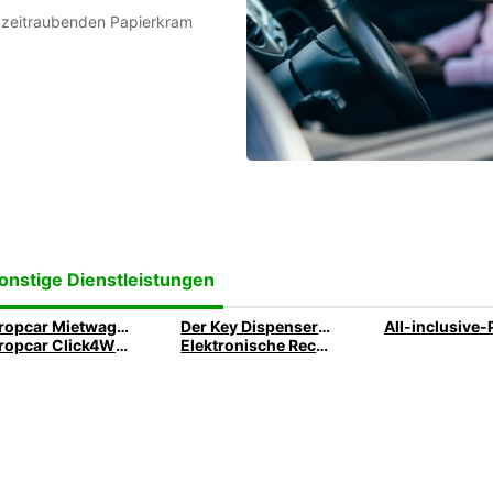
n zeitraubenden Papierkram
onstige Dienstleistungen
Europcar Mietwagen mit Lieferung & Abholung zur Firmenadresse
Der Key Dispenser für Ihre Geschäftsreise
Europcar Click4Wheels
Elektronische Rechnung von Europcar