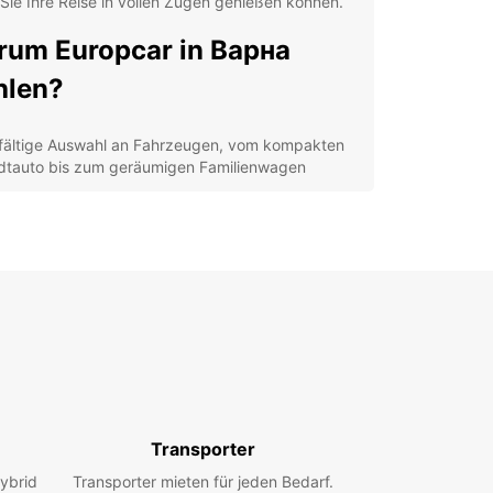
Sie Ihre Reise in vollen Zügen genießen können.
um Europcar in Варна
hlen?
lfältige Auswahl an Fahrzeugen, vom kompakten
dtauto bis zum geräumigen Familienwagen
petenter Kundenservice, der Ihnen bei Fragen
 Anliegen zur Seite steht
facher Buchungsprozess, um Ihren Mietwagen
nell und unkompliziert zu reservieren
xibilität bei Abhol- und Rückgabezeiten für
imale Bequemlichkeit
decken Sie Варна mit Ihrem
opcar Mietfahrzeug
Transporter
 die drittgrößte Stadt Bulgariens, beeindruckt
ybrid
rer reichen Geschichte, pulsierenden Kultur und
Transporter mieten für jeden Bedarf.