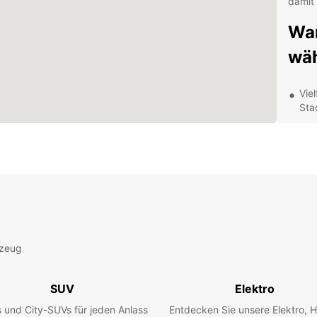
damit 
War
wä
Vie
Sta
Kom
und
Ein
sch
Fle
max
Ent
rzeug
Eur
SUV
Elektro
Варна,
 und City-SUVs für jeden Anlass
Entdecken Sie unsere Elektro, H
mit ih