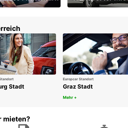
Ihr Transporter für jeden
latz ÖGVS B2B-Award
Bedarf
rreich
Standort
Europcar Standort
urg Stadt
Graz Stadt
Mehr +
r mieten?