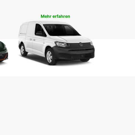
eraubenden Stränden. Nutzen Sie Ihren Europcar
agen, um die historischen Sehenswürdigkeiten
adt zu erkunden, entlang der Küste zu fahren
Mehr erfahren
usflüge in die umliegenden Regionen zu
nehmen.
hen Sie noch heute Ihren
opcar Mietwagen in Варна
n Sie die Freiheit und Flexibilität, die Ihnen ein
hrzeug von Europcar bietet, und machen Sie Ihre
nach Варна unvergesslich. Buchen Sie jetzt Ihren
gen online oder besuchen Sie uns in unserer
e vor Ort - wir freuen uns darauf, Sie willkommen
ßen!