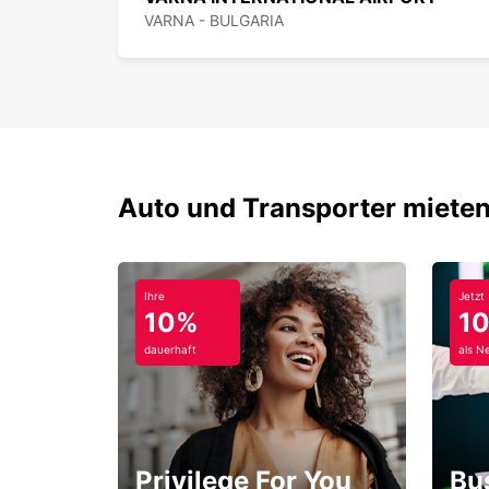
VARNA - BULGARIA
Auto und Transporter mieten
Ihre
Jetzt
10%
1
dauerhaft
als N
Privilege For You
Bu