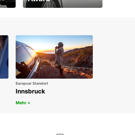
1. Platz ÖGVS B2B-Award
Europcar Standort
Innsbruck
Mehr +