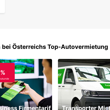
 bei Österreichs Top-Autovermietung
0%
eukunde
siness Firmentarif
Transporter Mie