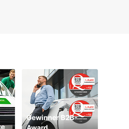
Gewinner B2B-
te
Award