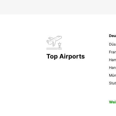
Deu
Düs
Fran
Top Airports
Ham
Han
Mün
Stut
Wei