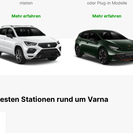
mieten
oder Plug-in Modelle
atemb
Mietw
der St
Mehr erfahren
Mehr erfahren
oder A
unter
Buc
Eur
Erlebe
Mietfa
Reise 
Mietwa
Filial
zu hei
testen Stationen rund um Varna