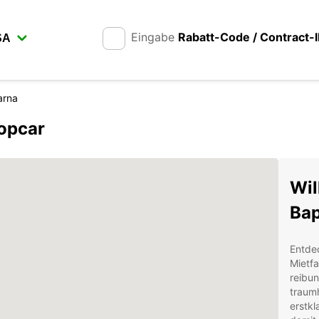
Eingabe
Rabatt-Code / Contract-
arna
ropcar
Wil
Ва
Entde
Mietfa
reibun
traumh
erstkl