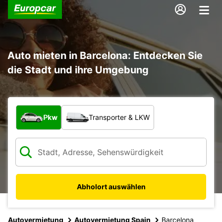
Auto mieten in Barcelona: Entdecken Sie
die Stadt und ihre Umgebung
Welche Art von Fahrzeug?
Pkw
Transporter & LKW
Abholort auswählen
Autovermietung
Autovermietung Spain
Barcelona