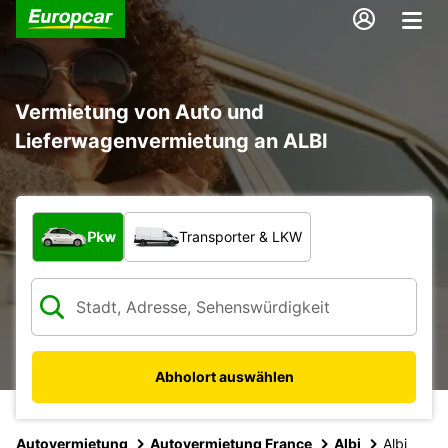
Vermietung von Auto und
Lieferwagenvermietung an ALBI
Welche Art von Fahrzeug?
Pkw
Transporter & LKW
Abholort auswählen
Autovermietung
Autovermietung France
Albi
Albi