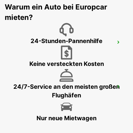
Warum ein Auto bei Europcar
BLAGNAC - FRANCE
mieten?
24-Stunden-Pannenhilfe
TOULOUSER FLUGHAFEN
BLAGNAC - FRANCE
Keine versteckten Kosten
24/7-Service an den meisten großen
FIGEAC
Flughäfen
FIGEAC - FRANCE
Nur neue Mietwagen