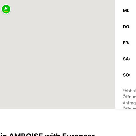
MI:
DO:
FR:
SA:
SO:
*Abhol
Öffnun
Anfrag
Öffnun
Feiert