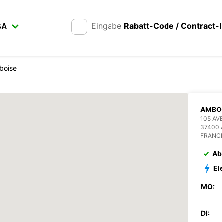
Eingabe
Rabatt-Code / Contract-
boise
AMBO
105 AV
37400 
FRANC
Ab
El
MO:
DI: