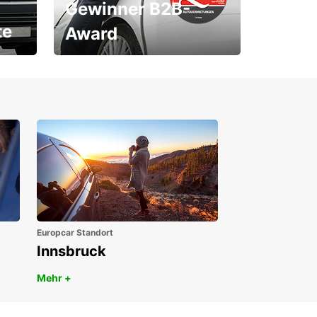
Gewinner B2B-
te
Award
1. Platz ÖGVS B2B-Award
Europcar Standort
Innsbruck
Mehr +