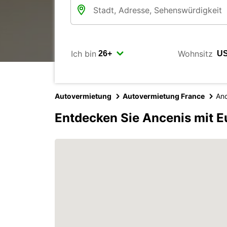
Ich bin
Wohnsitz
Autovermietung
Autovermietung France
Anc
Entdecken Sie Ancenis mit E