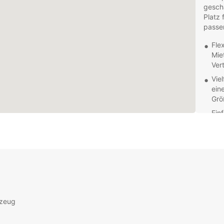
gesch
Platz 
passen
Fle
Mie
Ver
Vie
ein
Grö
Ein
Mie
Fili
Zus
zus
Zus
Fah
Besuc
hochw
rzeug
wettbe
und Zu