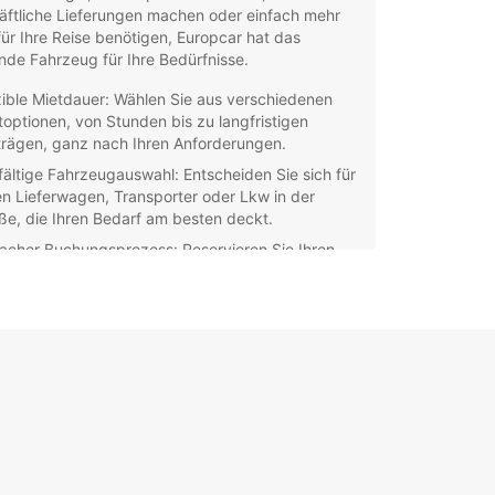
äftliche Lieferungen machen oder einfach mehr
für Ihre Reise benötigen, Europcar hat das
de Fahrzeug für Ihre Bedürfnisse.
xible Mietdauer: Wählen Sie aus verschiedenen
toptionen, von Stunden bis zu langfristigen
trägen, ganz nach Ihren Anforderungen.
lfältige Fahrzeugauswahl: Entscheiden Sie sich für
en Lieferwagen, Transporter oder Lkw in der
ße, die Ihren Bedarf am besten deckt.
facher Buchungsprozess: Reservieren Sie Ihren
twagen ganz bequem online oder in unserer
ale vor Ort.
atzleistungen: Profitieren Sie von unseren
ätzlichen Services wie Versicherungen,
atzfahrern und Navigationssystemen, um Ihre
rt noch angenehmer zu gestalten.
hen Sie uns in Ancenis und entdecken Sie unsere
ertigen Fahrzeuge, erstklassigen Service und
werbsfähigen Preise. Europcar steht für Qualität
verlässigkeit, damit Sie sich ganz auf Ihre Reise