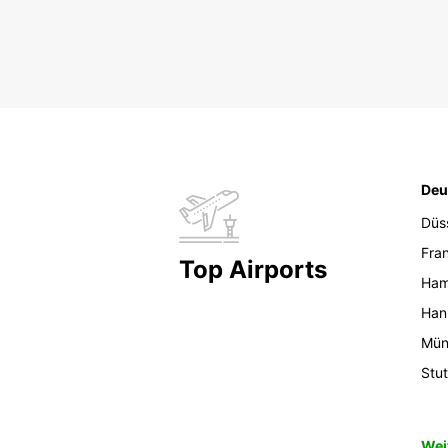
Deu
Düs
Fran
Top Airports
Ham
Han
Mün
Stut
Wei