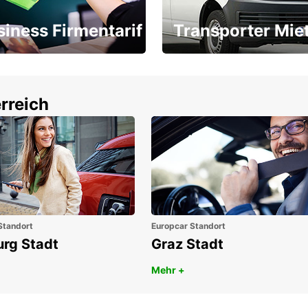
siness Firmentarif
Transporter Mie
Ihr Transporter für jeden
latz ÖGVS B2B-Award
Bedarf
rreich
Standort
Europcar Standort
urg Stadt
Graz Stadt
Mehr +