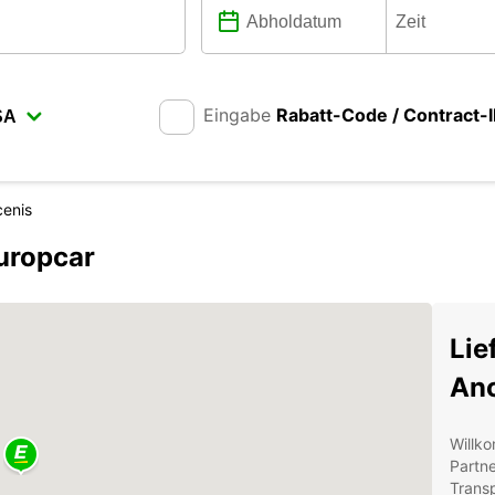
Eingabe
Rabatt-Code / Contract-
enis
uropcar
Lie
Anc
Willk
Partn
Transp