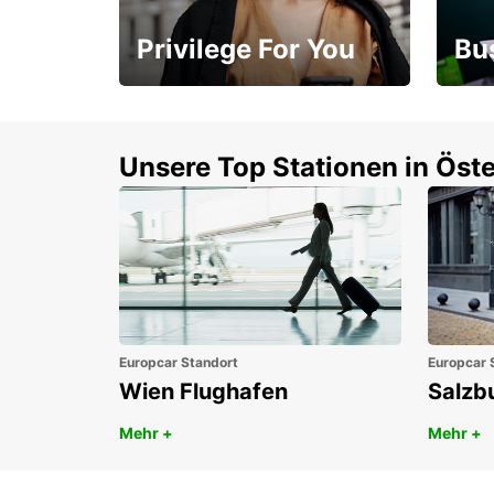
Privilege For You
Bu
Mitgliedschaft mit
1. P
Vorteilen
Unsere Top Stationen in Öste
Europcar Standort
Europcar 
Wien Flughafen
Salzb
Mehr +
Mehr +