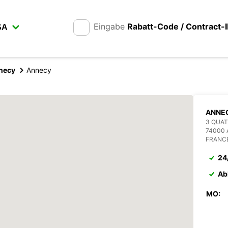
Eingabe
Rabatt-Code / Contract-
necy
Annecy
ANNE
3 QUAT
74000
FRANC
24
Ab
MO: