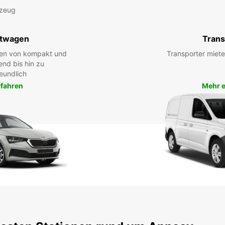
rzeug
twagen
Trans
hen von kompakt und
Transporter miete
end bis hin zu
eundlich
rfahren
Mehr e