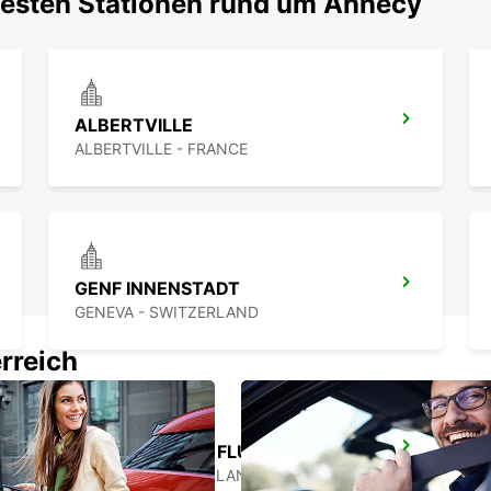
testen Stationen rund um Annecy
ALBERTVILLE
ALBERTVILLE - FRANCE
GENF INNENSTADT
GENEVA - SWITZERLAND
rreich
GENF COINTRIN FLUGHAFEN (SCHWEIZ)
GENEVA - SWITZERLAND