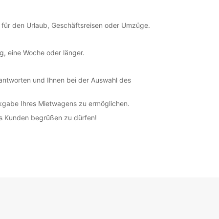
18:01 - 18:30*
08:00 - 12:30
s für den Urlaub, Geschäftsreisen oder Umzüge.
13:30 - 16:00
07:30 - 07:59*
ag, eine Woche oder länger.
12:31 - 13:29*
16:01 - 16:30*
Auf Anfrage
antworten und Ihnen bei der Auswahl des
ung und Rückgabe außerhalb der
kgabe Ihres Mietwagens zu ermöglichen.
gszeiten verfügbar
en können nur innerhalb der Standard-
ls Kunden begrüßen zu dürfen!
gszeiten bearbeitet werden. Öffnungszeiten an
agen können abweichen.
+33 (0) 0450514005
Route