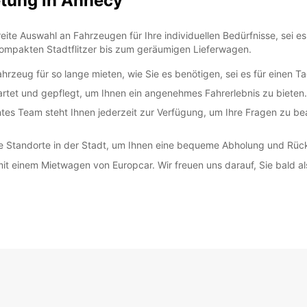
tung in Annecy
SA:
eite Auswahl an Fahrzeugen für Ihre individuellen Bedürfnisse, sei e
ompakten Stadtflitzer bis zum geräumigen Lieferwagen.
ahrzeug für so lange mieten, wie Sie es benötigen, sei es für einen T
tet und gepflegt, um Ihnen ein angenehmes Fahrerlebnis zu bieten.
SO:
es Team steht Ihnen jederzeit zur Verfügung, um Ihre Fragen zu be
*Abhol
e Standorte in der Stadt, um Ihnen eine bequeme Abholung und Rüc
Öffnun
Anfrag
t einem Mietwagen von Europcar. Wir freuen uns darauf, Sie bald a
Öffnun
Feiert