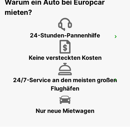
Warum ein Auto bei Europcar
DIJON - FRANCE
mieten?
24-Stunden-Pannenhilfe
CHAUMONT
CHAUMONT - FRANCE
Keine versteckten Kosten
24/7-Service an den meisten großen
ORLEANS OLIVET
Flughäfen
OLIVET - FRANCE
Nur neue Mietwagen