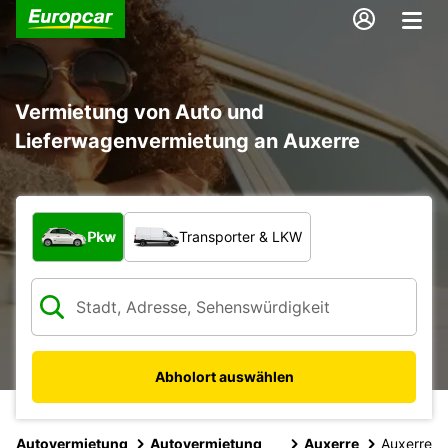
Vermietung von Auto und
Lieferwagenvermietung an Auxerre
Welche Art von Fahrzeug?
Pkw
Transporter & LKW
Abholort auswählen
Autovermietung
Autovermietung
Auxerre
Auxerre