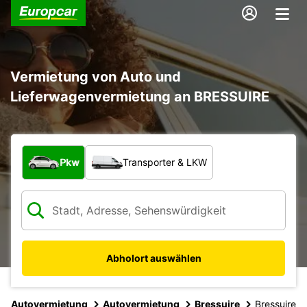
Vermietung von Auto und
Lieferwagenvermietung an BRESSUIRE
Welche Art von Fahrzeug?
Pkw
Transporter & LKW
Abholort auswählen
Autovermietung
Autovermietung
Bressuire
Bressuire