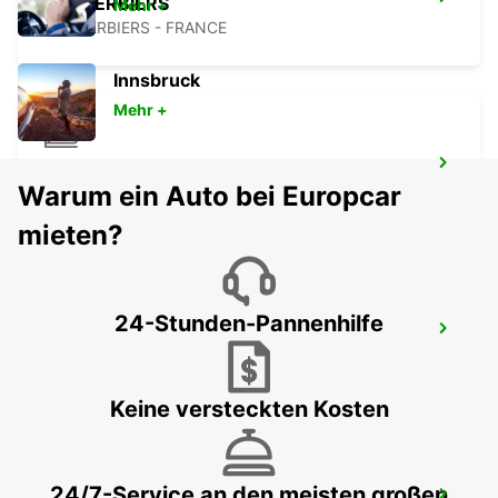
LES HERBIERS
Mehr +
LES HERBIERS - FRANCE
Innsbruck
Mehr +
NIORT BAHNHOF
Warum ein Auto bei Europcar
NIORT - FRANCE
mieten?
24-Stunden-Pannenhilfe
SAUMUR BAHNHOF
SAUMUR - FRANCE
Keine versteckten Kosten
24/7-Service an den meisten großen