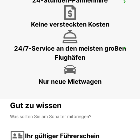
24-Stunden-Pannenhilfe
LOGNES
LOGNES - FRANCE
Keine versteckten Kosten
24/7-Service an den meisten großen
ORLEANS OLIVET
Flughäfen
OLIVET - FRANCE
Nur neue Mietwagen
Gut zu wissen
Was sollten Sie am Schalter mitbringen?
Ihr gültiger Führerschein