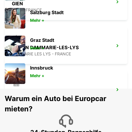
GIEN
GIEN - FRANCE
Salzburg Stadt
Mehr +
Graz Stadt
MELUN DAMMARIE-LES-LYS
Mehr +
DAMMARIE LES LYS - FRANCE
Innsbruck
Mehr +
EVRY
Warum ein Auto bei Europcar
EVRY - FRANCE
mieten?