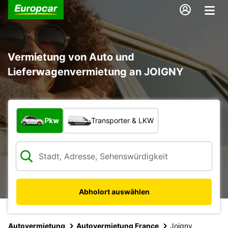
Vermietung von Auto und
Lieferwagenvermietung an JOIGNY
Welche Art von Fahrzeug?
Pkw
Transporter & LKW
Abholort auswählen
Autovermietung
Autovermietung France
Joigny