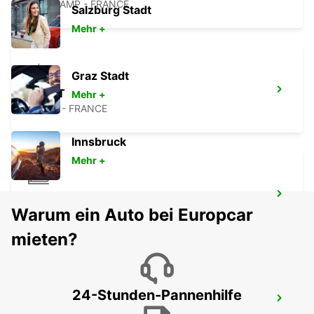
GUINGAMP - FRANCE
Salzburg Stadt
Mehr +
Graz Stadt
BREST
Mehr +
BREST - FRANCE
Innsbruck
Mehr +
BREST BAHNHOF INNEN
Warum ein Auto bei Europcar
BREST - FRANCE
mieten?
24-Stunden-Pannenhilfe
BREST BAHNHOF AUSSEN