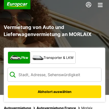
Vermietung von Auto und
Lieferwagenvermietung an MORLAIX
Welche Art von Fahrzeug?
Pkw
Transporter & LKW
Abholort auswählen
Autovermietung
Autovermietung France
Morlaix