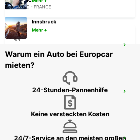
PORNIC
Mehr +
PORNIC - FRANCE
Innsbruck
Mehr +
NANTES FLUGHAFEN
Warum ein Auto bei Europcar
BOUGUENAIS - FRANCE
mieten?
24-Stunden-Pannenhilfe
NANTES CHANTENAY
NANTES - FRANCE
Keine versteckten Kosten
24/7-Service an den meisten großen
NANTES ZENTRUM