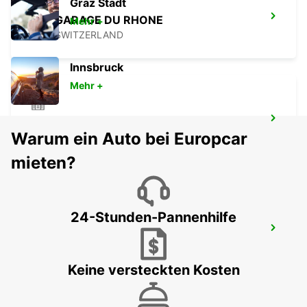
Graz Stadt
BEX, GARAGE DU RHONE
Mehr +
BEX - SWITZERLAND
Innsbruck
Mehr +
GENFER EAUX-VIVES
Warum ein Auto bei Europcar
GENEVA - SWITZERLAND
mieten?
24-Stunden-Pannenhilfe
GENF CAROUGE, HOTEL RAMADA
ENCORE
GRAND-LANCY - SWITZERLAND
Keine versteckten Kosten