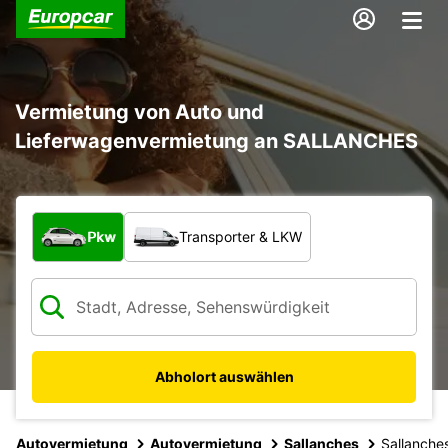
Vermietung von Auto und
Lieferwagenvermietung an SALLANCHES
Welche Art von Fahrzeug?
Pkw
Transporter & LKW
Abholort auswählen
Autovermietung
Autovermietung
Sallanches
Sallanche