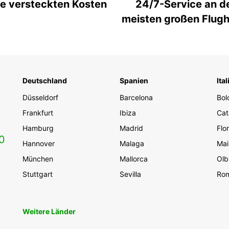
e versteckten Kosten
24/7-Service an d
meisten großen Flug
Deutschland
Spanien
Ital
Düsseldorf
Barcelona
Bol
Frankfurt
Ibiza
Cat
Hamburg
Madrid
Flo
0
Hannover
Malaga
Mai
München
Mallorca
Olb
Stuttgart
Sevilla
Ro
Weitere Länder