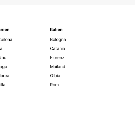
nien
Italien
celona
Bologna
za
Catania
rid
Florenz
aga
Mailand
lorca
Olbia
lla
Rom