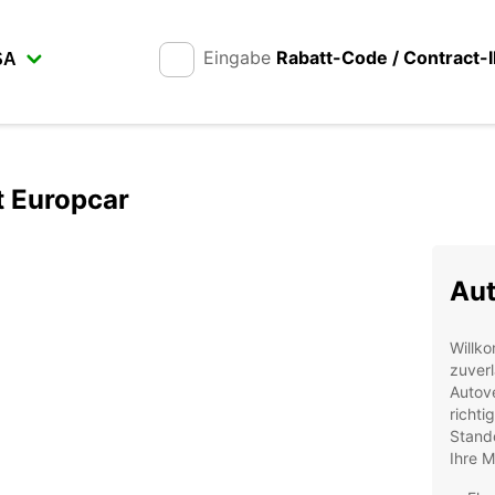
Eingabe
Rabatt-Code / Contract-
t Europcar
Aut
Willk
zuverl
Autove
richti
Stando
Ihre 