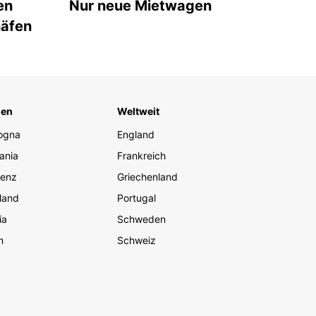
en
Nur neue Mietwagen
häfen
ien
Weltweit
ogna
England
ania
Frankreich
renz
Griechenland
land
Portugal
ia
Schweden
m
Schweiz