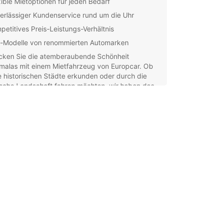
xible Mietoptionen für jeden Bedarf
erlässiger Kundenservice rund um die Uhr
petitives Preis-Leistungs-Verhältnis
-Modelle von renommierten Automarken
cken Sie die atemberaubende Schönheit
malas mit einem Mietfahrzeug von Europcar. Ob
e historischen Städte erkunden oder durch die
ische Landschaft fahren möchten, wir haben das
nde Fahrzeug für Sie.
n Sie noch heute Ihren Mietwagen bei Europcar
leben Sie eine unvergessliche Reise durch
mala!