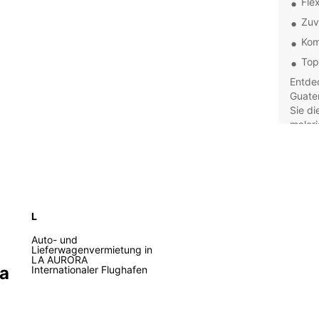
Fle
Zuv
Kom
Top
Entde
Guate
Sie di
maler
passe
Buche
und er
Guate
L
Auto- und
Lieferwagenvermietung in
LA AURORA
a
Internationaler Flughafen