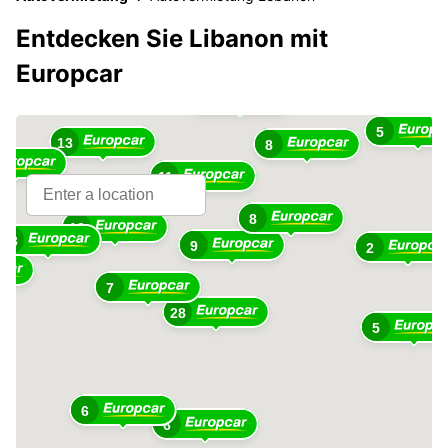
Entdecken Sie Libanon mit
Europcar
2
3
5
13
8
11
8
13
13
9
2
7
28
5
6
6