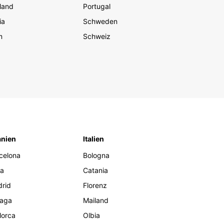
ei Europcar Mosambik willkommen zu heißen!
land
Portugal
ia
Schweden
m
Schweiz
nien
Italien
celona
Bologna
za
Catania
rid
Florenz
aga
Mailand
lorca
Olbia