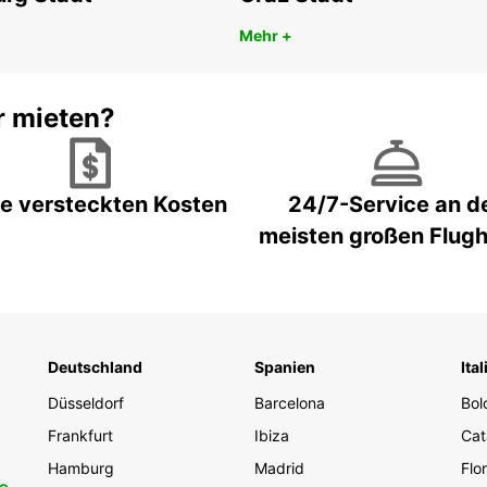
Mehr +
War
Ers
r mieten?
Bre
Tra
Geb
e versteckten Kosten
24/7-Service an d
Ein
meisten großen Flug
Buc
Fah
Mo
Deutschland
Spanien
Ital
Entde
Düsseldorf
Barcelona
Bol
genieß
Europc
Frankfurt
Ibiza
Cat
kontak
Hamburg
Madrid
Flo
Ihren 