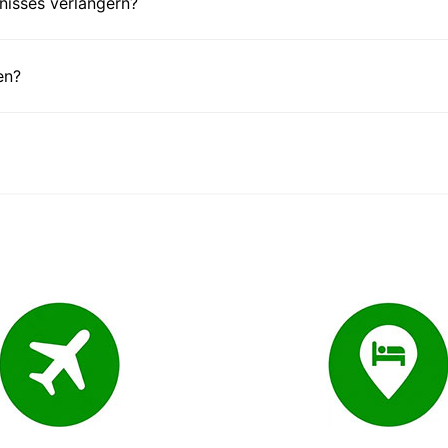
nisses verlängern?
en?