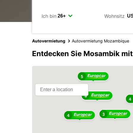
Ich bin
Wohnsitz
Autovermietung
Autovermietung Mozambique
Entdecken Sie Mosambik mit
5
6
4
3
4