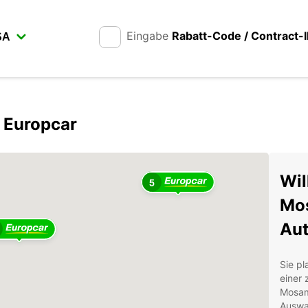
Eingabe
Rabatt-Code / Contract-
 Europcar
Wil
5
Mos
Aut
Sie p
einer 
Mosamb
Auswa