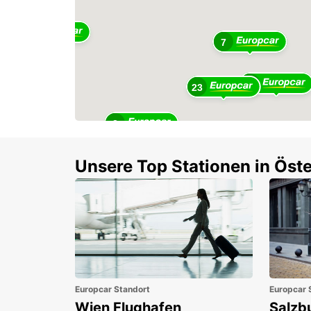
3
7
8
23
3
2
4
3
Unsere Top Stationen in Öste
Europcar Standort
Europcar 
Wien Flughafen
Salzb