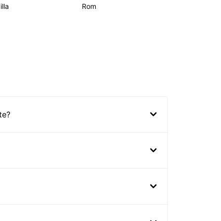
lla
Rom
te?