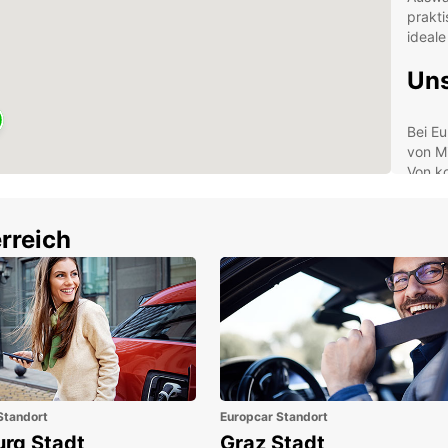
prakti
ideale
Uns
Bei Eu
von M
Von k
hin zu
Fahrze
Fahrz
rreich
siche
Uns
Mit m
ganz e
am Fl
Maput
Standort
Europcar Standort
Ihnen 
urg Stadt
Graz Stadt
Sie sc