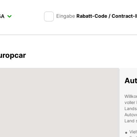
Eingabe
Rabatt-Code / Contract-
uropcar
Aut
Willk
voller
Landsc
Autove
Land s
Vie