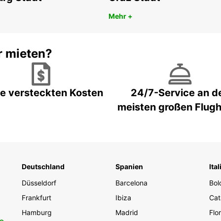
Schönh
sich d
Mehr +
unters
r mieten?
e versteckten Kosten
24/7-Service an d
meisten großen Flug
Deutschland
Spanien
Ital
Düsseldorf
Barcelona
Bol
Frankfurt
Ibiza
Cat
Hamburg
Madrid
Flo