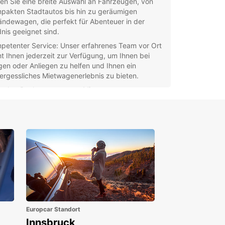
den Sie eine breite Auswahl an Fahrzeugen, von
pakten Stadtautos bis hin zu geräumigen
ändewagen, die perfekt für Abenteuer in der
dnis geeignet sind.
petenter Service: Unser erfahrenes Team vor Ort
ht Ihnen jederzeit zur Verfügung, um Ihnen bei
gen oder Anliegen zu helfen und Ihnen ein
ergessliches Mietwagenerlebnis zu bieten.
facher Buchungsprozess: Mit unserer
utzerfreundlichen Online-Buchungsplattform
nen Sie Ihren Mietwagen bequem von zu Hause
 reservieren und sich auf einen reibungslosen
auf bei der Abholung freuen.
xible Mietbedingungen: Bei Europcar verstehen
, dass sich Reisepläne ändern können. Deshalb
ten wir flexible Mietbedingungen, damit Sie Ihren
enthalt in Senegal stressfrei genießen können.
en Sie die faszinierenden Städte, Nationalparks
trände Senegals in Ihrem eigenen Tempo und mit
omfort eines Mietfahrzeugs von Europcar. Planen
Europcar Standort
ch heute Ihre Reise und entdecken Sie die
Innsbruck