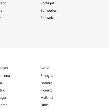
land
Portugal
ia
Schweden
m
Schweiz
nien
Italien
celona
Bologna
za
Catania
rid
Florenz
aga
Mailand
lorca
Olbia