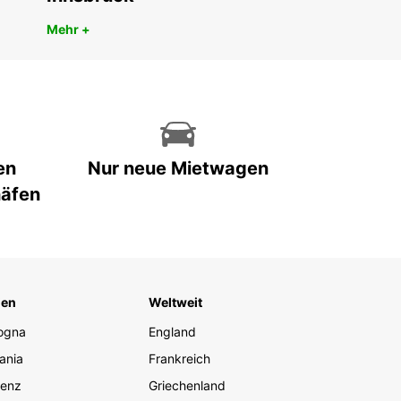
eit dieses einzigartigen Landes! Europcar freut
arauf, Sie bei Ihrer Autovermietung in Senegal zu
Mehr +
tützen.
en
Nur neue Mietwagen
häfen
ien
Weltweit
ogna
England
ania
Frankreich
renz
Griechenland