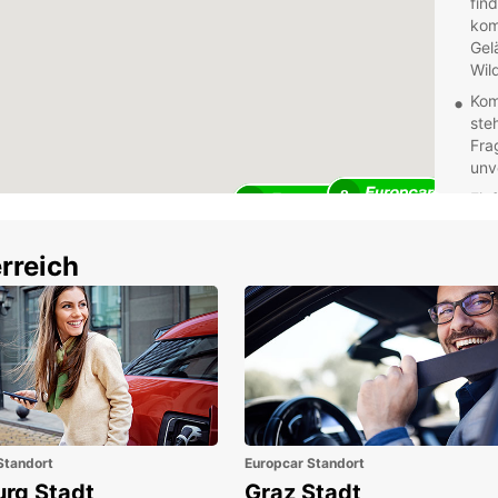
fin
kom
Gel
Wil
Kom
ste
Fra
unv
8
Ein
2
ben
kön
rreich
aus
Abl
Fle
wir
bie
Auf
Erkund
und S
dem K
Standort
Europcar Standort
Sie no
urg Stadt
Graz Stadt