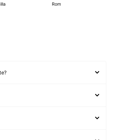
lla
Rom
te?