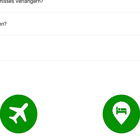
nisses verlängern?
en?