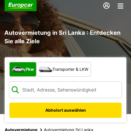
Autovermietung in Sri Lanka : Entdecken
Sie alle Ziele
Welche Art von Fahrzeug?
Pkw
Transporter & LKW
Abholort auswählen
Autovermietung
Autovermietung Sri Lanka