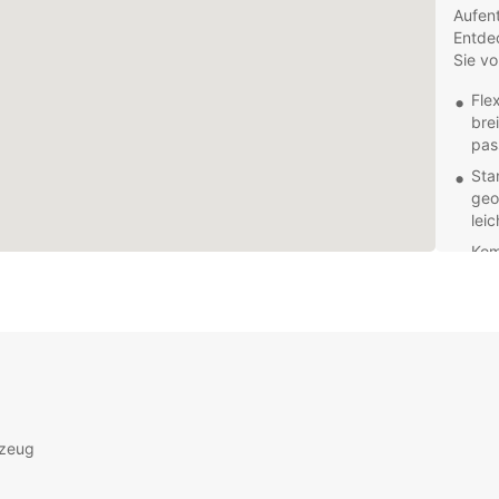
Aufent
Entdec
Sie vo
Fle
bre
pas
Sta
geo
leic
Kom
Per
Mie
dass
Ein
ben
kön
res
rzeug
Ent
Eur