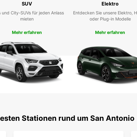
SUV
Elektro
 und City-SUVs für jeden Anlass
Entdecken Sie unsere Elektro, H
San An
mieten
oder Plug-in Modelle
und Ak
Ihren 
Mehr erfahren
Mehr erfahren
Umgeb
Besuch
Sie en
Tages
Europc
Ihren
Res
Ihr
in 
Entdec
testen Stationen rund um San Antonio
Mietwa
Angeb
einen 