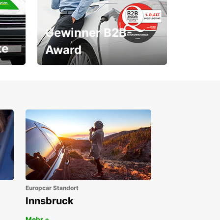
Gewinner B2B-
te
Award
1. Platz ÖGVS B2B-Award
Europcar Standort
Innsbruck
Mehr +