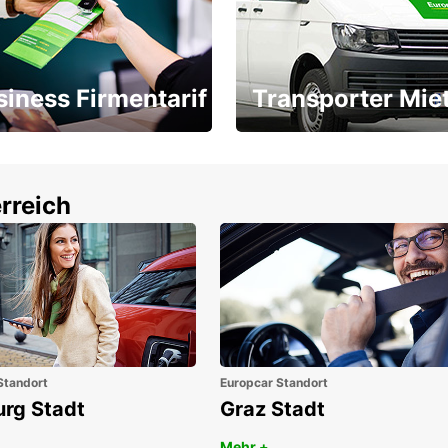
siness Firmentarif
Transporter Mie
Ihr Transporter für jeden
latz ÖGVS B2B-Award
Bedarf
rreich
Standort
Europcar Standort
urg Stadt
Graz Stadt
Mehr +