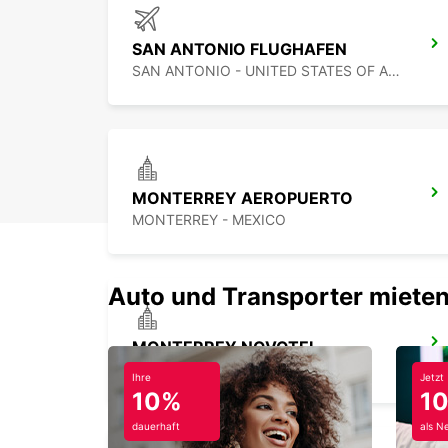
SAN ANTONIO FLUGHAFEN
SAN ANTONIO - UNITED STATES OF AMERICA
MONTERREY AEROPUERTO
MONTERREY - MEXICO
Auto und Transporter mieten
MONTERREY NOVOTEL
MONTERREY - MEXICO
Ihre
Jetzt
10%
1
dauerhaft
als N