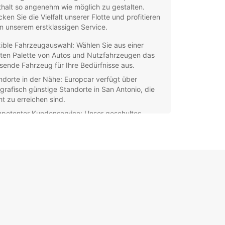
halt so angenehm wie möglich zu gestalten.
ken Sie die Vielfalt unserer Flotte und profitieren
n unserem erstklassigen Service.
xible Fahrzeugauswahl: Wählen Sie aus einer
iten Palette von Autos und Nutzfahrzeugen das
sende Fahrzeug für Ihre Bedürfnisse aus.
ndorte in der Nähe: Europcar verfügt über
grafisch günstige Standorte in San Antonio, die
ht zu erreichen sind.
petenter Kundenservice: Unser geschultes
sonal steht Ihnen während des gesamten
tzeitraums zur Verfügung, um sicherzustellen,
 Ihr Erlebnis reibungslos verläuft.
fache Buchung: Mit unserem
utzerfreundlichen Online-Buchungssystem
nen Sie Ihren Mietwagen schnell und bequem
ervieren.
decken Sie San Antonio mit
opcar