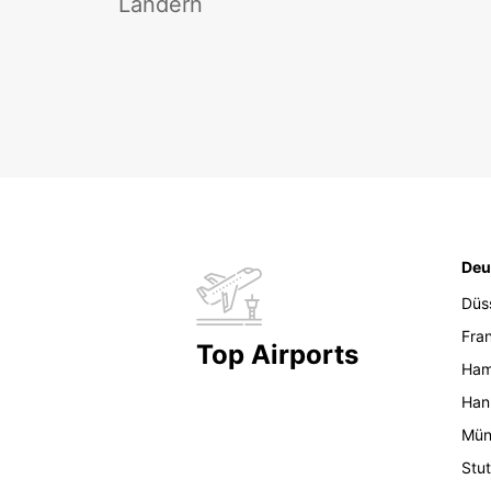
Ländern
Deu
Düs
Fran
Top Airports
Ham
Han
Mün
Stut