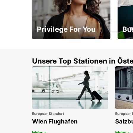
FLUGHAFEN CHIHUAHUA
CHIHUAHUA - MEXICO
Privilege For You
Bu
Mitgliedschaft mit
1. P
Vorteilen
Unsere Top Stationen in Öste
Europcar Standort
Europcar 
Wien Flughafen
Salzb
Mehr +
Mehr +