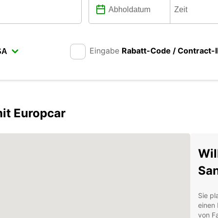
Eingabe
Rabatt-Code / Contract-
it Europcar
Wil
San
Sie pl
einen 
von F