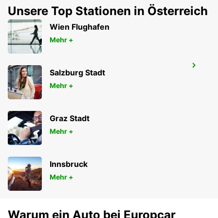
NORTHAMPTON - UNITED KINGDOM
Unsere Top Stationen in Österreich
Wien Flughafen
Mehr +
MANCHESTER FLUGHAFEN
Salzburg Stadt
MANCHESTER - UNITED KINGDOM
Mehr +
Graz Stadt
Mehr +
Innsbruck
Mehr +
Warum ein Auto bei Europcar