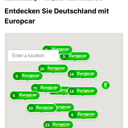
Entdecken Sie Deutschland mit
Europcar
5
5
26
16
5
70
69
18
5
79
20
8
23