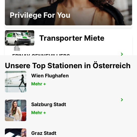
IVRY-SUR-SEINE
Privilege For You
IVRY SUR SEINE - FRANCE
Transporter Miete
EPINAY GENNEVILLIERS
EPINAY SUR SEINE - FRANCE
Unsere Top Stationen in Österreich
Wien Flughafen
Mehr +
MAISONS-ALFORT
Salzburg Stadt
MAISONS ALFORT - FRANCE
Mehr +
Graz Stadt