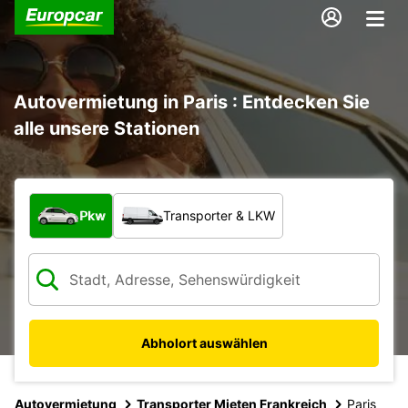
Autovermietung in Paris : Entdecken Sie
alle unsere Stationen
Welche Art von Fahrzeug?
Pkw
Transporter & LKW
Abholort auswählen
Autovermietung
Transporter Mieten Frankreich
Paris