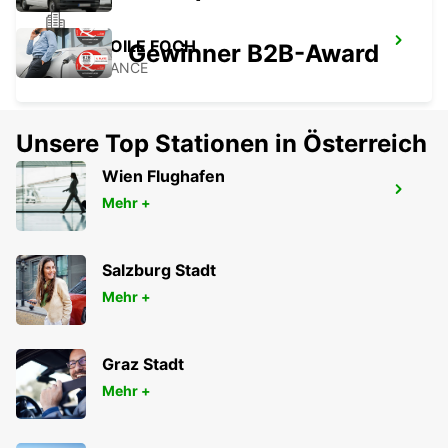
PARIS ETOILE FOCH
Gewinner B2B-Award
PARIS - FRANCE
Unsere Top Stationen in Österreich
Wien Flughafen
PARIS PLACE D'ITALIE
Mehr +
PARIS - FRANCE
Salzburg Stadt
Mehr +
Graz Stadt
Mehr +